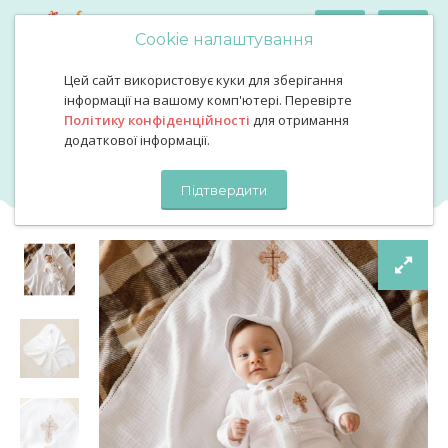
Cookie налаштування
Цей сайт використовує куки для зберігання
Одяг для новонароджених
Комплект на виписку та хрестини
інформації на вашому комп'ютері. Перевірте
Мусліновий набір для хрещення
Політику конфіденційності
для отримання
Мусліновий набір для
додаткової інформації.
хрещення
Підтвердити