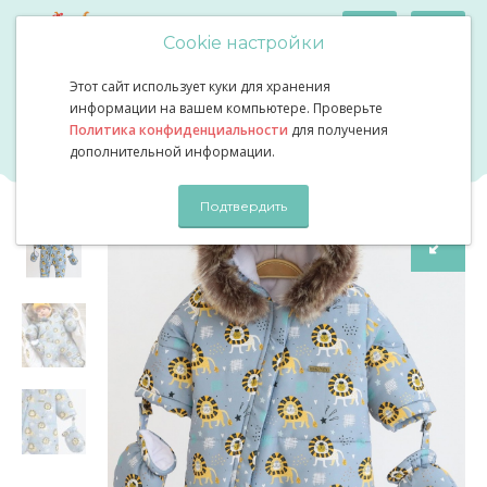
Cookie настройки
Этот сайт использует куки для хранения
Зимний комбинезон для малыша львы
Зимний комбинезон для
информации на вашем компьютере. Проверьте
Политика конфиденциальности
для получения
малыша львы
дополнительной информации.
Подтвердить