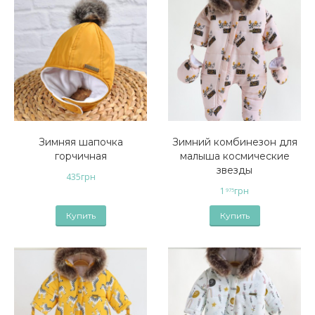
Зимняя шапочка
Зимний комбинезон для
горчичная
малыша космические
звезды
435
грн
1
грн
975
Купить
Купить