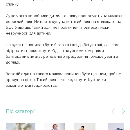
спинку.
Дуже часто виробники дитячого одягу пропонують на малюків
дорослий одяг. Не варто купувати такий одяг на малюка хоча
б до 6 місяців. Такий одяг не практичен і принесе тільки
незручності для дитини.
На одязі не повинен бути бісер та інші дрібні деталі, які легко
відірвати і проковтнути. Одяг з ажурними комірцями і
бантиками вимагає ретельного прасування і більше уваги в
догляді.
Верхній одяг на такого малюка повинен бути цільним, щоб не
продував вітер. Такий одяг легше одягнути. Курточки
заминаються і задираються
Підкатегорії