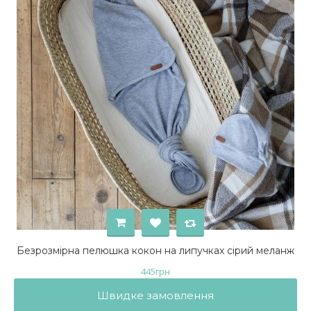
Безрозмірна пелюшка кокон на липучках сірий меланж
445
грн
Швидке замовлення