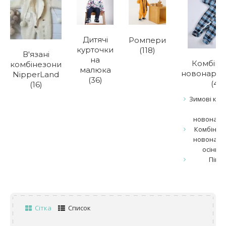
Дитячі
Ромпери
курточки
(118)
В'язані
на
Комбіне
комбінезони
малюка
новонаро
NipperLand
(36)
(42)
(16)
Зимові ком
дл
новонаро
Комбінез
новонаро
осінь, 
Піне
Сітка
Список