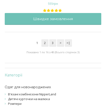
555
грн
Швидке замовлення
1
2
3
>
>|
Показано 1 по 16 з 48 (Всього сторінок 3)
Категорїї
Одяг для новонароджених
В'язані комбінезони NipperLand
Дитячі курточки на малюка
Ромпери