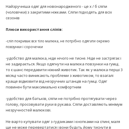
Найзручніша одяг для новонародженого - це х / б сліпи
(чоловічки) з закритими ніжками. Сліпи підходять для всіх
сезонів
Плюси використання сліпів:
-сліп покриває все тіло малюка, не потрібно одягати окремо
повзунки і сорочечки
-удобство для малюка, ніде нічого не тисне. Ніде не застрягає і
не задирається. Якщо одягнути на малюка повзунки на гумці,
то є шанс передавити ніжний животик. Так як у малюка перші 3
місяці часто виникають проблеми з животиком, то взагалі
краще відмовити від незручних штанців на гумці. Одяг
повинен бути максимально комфортним
-удобство для батьків, сліпи не потрібно протягувати через
голову, просовувати руки в рукава. Сліпи доставляють мінімум
незручностей малюкові.
Не варто купувати одяг з гудзиками і кнопками на спині, маля
ще не може перевертатися і вони будуть йому тиснути в