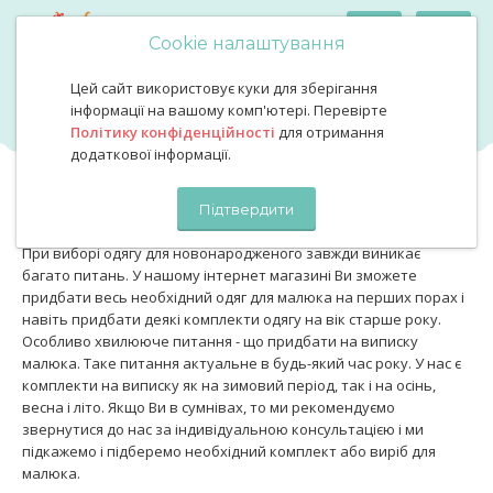
Cookie налаштування
Цей сайт використовує куки для зберігання
Одяг для новонароджених
Одяг для новонароджених
інформації на вашому комп'ютері. Перевірте
Політику конфіденційності
для отримання
додаткової інформації.
Одяг для новонароджених
Підтвердити
При виборі одягу для новонародженого завжди виникає
багато питань. У нашому інтернет магазині Ви зможете
придбати весь необхідний одяг для малюка на перших порах і
навіть придбати деякі комплекти одягу на вік старше року.
Особливо хвилююче питання - що придбати на виписку
малюка. Таке питання актуальне в будь-який час року. У нас є
комплекти на виписку як на зимовий період, так і на осінь,
весна і літо. Якщо Ви в сумнівах, то ми рекомендуємо
звернутися до нас за індивідуальною консультацією і ми
підкажемо і підберемо необхідний комплект або виріб для
малюка.