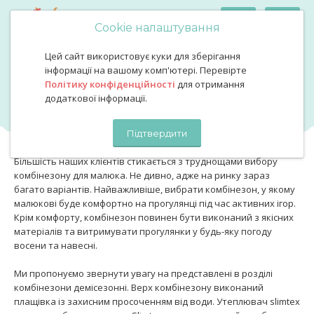
Cookie налаштування
Цей сайт використовує куки для зберігання
Одяг для хлопчиків (1-5 років )
Демісезонний комбінезон на хлопчика
інформації на вашому комп'ютері. Перевірте
Демісезонний комбінезон на
Політику конфіденційності
для отримання
додаткової інформації.
хлопчика
Підтвердити
Більшість наших клієнтів стикається з труднощами вибору
комбінезону для малюка. Не дивно, адже на ринку зараз
багато варіантів. Найважливіше, вибрати комбінезон, у якому
малюкові буде комфортно на прогулянці під час активних ігор.
Крім комфорту, комбінезон повинен бути виконаний з якісних
матеріалів та витримувати прогулянки у будь-яку погоду
восени та навесні.
Ми пропонуємо звернути увагу на представлені в розділі
комбінезони демісезонні. Верх комбінезону виконаний
плащівка із захисним просоченням від води. Утеплювач slimtex