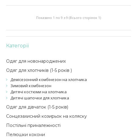
Показано 1 по 9 з 9 (Всього сторінок 1)
Категорїї
Одяг для новонароджених
Одяг для хлопчиків (1-5 років )
Демісезонний комбінезон на хлопчика
Зимовий комбінезон
Дитячі костюми на хлопчика
Дитячі шапочки для хлопчика
Одяг для дівчаток (1-5 років)
Сонцезахисний козирьок на коляску
Постільні приналежності
Пелюшки кокони