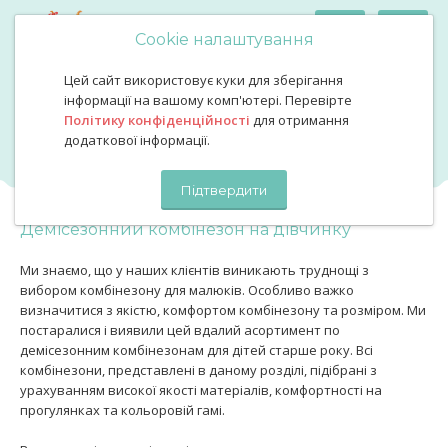
Cookie налаштування
Цей сайт використовує куки для зберігання
Одяг для дівчаток (1-5 років)
Демісезонний комбінезон на дівчинку
інформації на вашому комп'ютері. Перевірте
Демісезонний комбінезон на
Політику конфіденційності
для отримання
додаткової інформації.
дівчинку
Підтвердити
Демісезонний комбінезон на дівчинку
Ми знаємо, що у наших клієнтів виникають труднощі з
вибором комбінезону для малюків. Особливо важко
визначитися з якістю, комфортом комбінезону та розміром. Ми
постаралися і виявили цей вдалий асортимент по
демісезонним комбінезонам для дітей старше року. Всі
комбінезони, представлені в даному розділі, підібрані з
урахуванням високої якості матеріалів, комфортності на
прогулянках та кольоровій гамі.