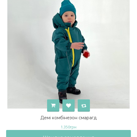
Демі комбінезон смарагд
1.350
грн