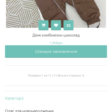
Демі комбінезон шоколад
1.350
грн
Швидке замовлення
Показано 1 по 11 з 11 (Всього сторінок 1)
Категорїї
Одяг для новонароджених