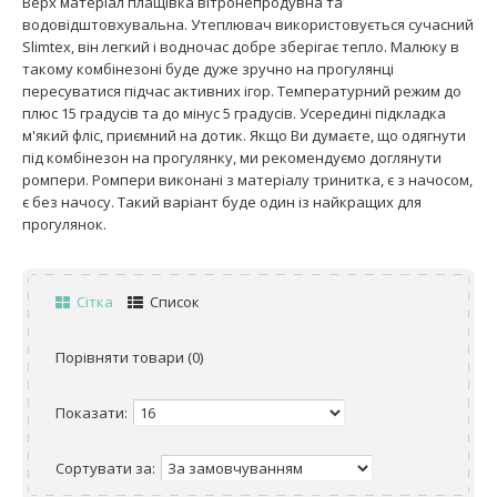
Верх матеріал плащівка вітронепродувна та
водовідштовхувальна. Утеплювач використовується сучасний
Slimtex, він легкий і водночас добре зберігає тепло. Малюку в
такому комбінезоні буде дуже зручно на прогулянці
пересуватися підчас активних ігор. Температурний режим до
плюс 15 градусів та до мінус 5 градусів. Усередині підкладка
м'який фліс, приємний на дотик. Якщо Ви думаєте, що одягнути
під комбінезон на прогулянку, ми рекомендуємо доглянути
ромпери. Ромпери виконані з матеріалу тринитка, є з начосом,
є без начосу. Такий варіант буде один із найкращих для
прогулянок.
Сітка
Список
Порівняти товари (0)
Показати:
Сортувати за: