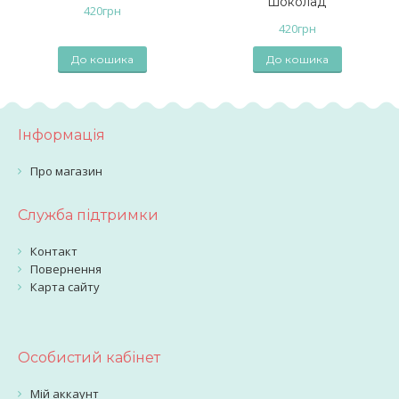
шоколад
420
грн
420
грн
До кошика
До кошика
Інформація
Про магазин
Служба підтримки
Контакт
Повернення
Карта сайту
Особистий кабінет
Мій аккаунт