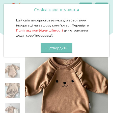
Cookie налаштування
Цей сайт використовує куки для зберігання
Боді світшот колір шоколад
Боді світшот колір шоколад
інформації на вашому комп'ютері. Перевірте
Політику конфіденційності
для отримання
додаткової інформації.
Підтвердити