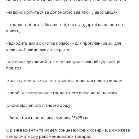
-надійно кріпиться за допомогою зав'язок у двох місцях
-створює набагато більше тіні, ніж стандартні капюшон на
колясці
-підходить для всіх типів колясок - для прогулянкових, для
колисок. Підійде для автокрісел
-матеріал дихаючий - не перешкоджає вільній циркуляції
повітря
-коляску можна скласти з прикріпленим над нею козирком
-запобігає вигоранню стандартного капюшона на візку
-укриє від легкого літнього дощу
-збирається в невелику сумочку 25х25 см
Є різні варіанти та моделі сонцезахисних козирків, Ви можете
ознайомитись у рекомендованих товарах