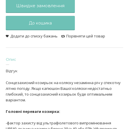
Швидке замовлення
До кошика
Додати до списку бажань
Порівняти цей товар
Опис
Відгук
Сонцезахисний козирьок на коляску незамінна річ у спекотну
літню погоду. Якщо капюшон Вашої коляски недостатньо
глибокий, то сонцезахисний козирьок буде оптимальним
варіантом.
Головні переваги козирка:
-фактор захисту від ультрафіолетового випромінювання
UPF40, тканина козирка блокує 39 із 40 або 97% УФ променів.