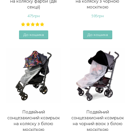
на коляску фарби (дві
на коляску з чорною
секції)
москіткою
475
грн
595
грн
До кошика
До кошика
Подвійний
Подвійний
сонцезахисний козирьок
сонцезахисний козирьок
на коляску з білою
на чорний візок з білою
москіткою
москіткою