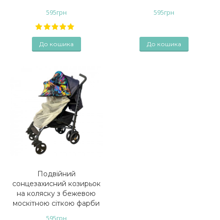
595
грн
595
грн
До кошика
До кошика
Подвійний
сонцезахисний козирьок
на коляску з бежевою
москітною сіткою фарби
595
грн