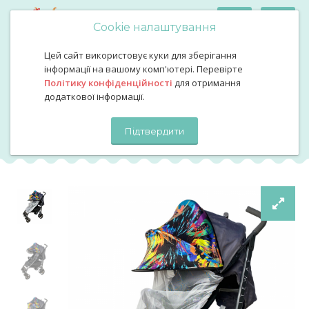
Cookie налаштування
Цей сайт використовує куки для зберігання
Подвійний сонцезахисний козирьок на коляску з білою
інформації на вашому комп'ютері. Перевірте
фарбою москіткою
Політику конфіденційності
для отримання
Подвійний сонцезахисний
додаткової інформації.
козирьок на коляску з білою
Підтвердити
фарбою москіткою