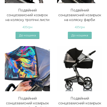
Подвійний
Подвійний
сонцезахисний козирок
сонцезахисний козирьок
на коляску тропічні листи
на коляску фарби
435
грн
435
грн
До кошика
До кошика
Подвійний
Подвійний
сонцезахисний козирьок
сонцезахисний козирьок