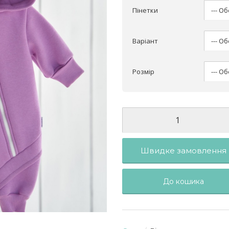
Пінетки
Варіант
Розмір
Швидке замовлення
До кошика