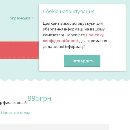
Cookie налаштування
Українська
Цей сайт використовує куки для
зберігання інформації на вашому
комп'ютері. Перевірте
Політику
конфіденційності
для отримання
додаткової інформації.
0
грн
КОШИК
Підтвердити
895
грн
ер фиолетовый,
Написати огляд