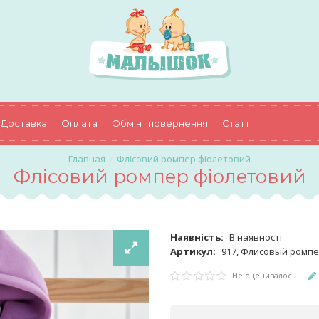
Доставка
Оплата
Обмін і повернення
Статті
Флісовий ромпер фіолетовий
Флісовий ромпер фіолетовий
Наявність:
В наявності
Артикул:
917, Флисовый ромп
Не оценивалось