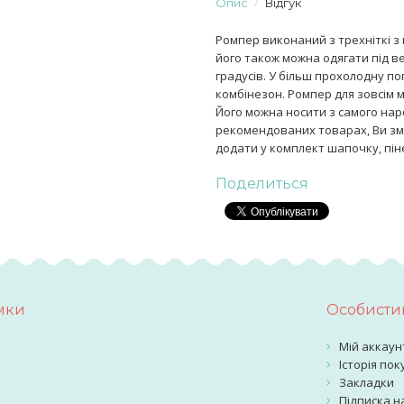
Опис
Відгук
Ромпер виконаний з трехніткі з
його також можна одягати під ве
градусів. У більш прохолодну по
комбінезон. Ромпер для зовсім 
Його можна носити з самого нар
рекомендованих товарах, Ви змо
додати у комплект шапочку, пін
Поделиться
мки
Особистий
Мій аккаун
Історія пок
Закладки
Підписка н