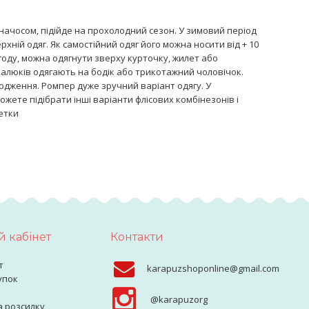
 начосом, підійде на прохолодний сезон. У зимовий період
рхній одяг. Як самостійний одяг його можна носити від + 10
году, можна одягнути зверху курточку, жилет або
малюків одягають на бодік або трикотажний чоловічок.
одження. Ромпер дуже зручний варіант одягу. У
жете підібрати інші варіанти флісових комбінезонів і
етки
 кабінет
Контакти
т
karapuzshoponline@gmail.com
упок
@karapuzorg
а розсилку