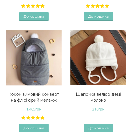
До кошика
До кошика
Кокон зимовий конверт
Шапочка велюр демі
на флісі сірий меланж
молоко
1.465
грн
210
грн
До кошика
До кошика