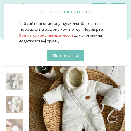
Cookie налаштування
Цей сайт використовує куки для зберігання
Комбінезон демі молоко
Комбінезон демі молоко
інформації на вашому комп'ютері. Перевірте
Політику конфіденційності
для отримання
додаткової інформації.
Підтвердити