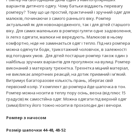
варіантів дитячого одягу. Чому батьки віддають перевагу
ромперу? Тому що це простий, практичний і зручний одяг для
малюків, починаючи з самого раннього віку. Ромпер
актуальний як для новонародженого, так і для дітей старшого
віку. Для самих маленьких в ромпері гуляти одне задоволення,
їх легко одягати, малюки не вередують. Малюкові в ньому
комфортно, ніде не заминається одяг і тепло. Під низ ромпера
можна одягнути бодік, трикотажний чоловічок, в залежності
від погодних умов. Для дітей постарше ромпер також один з
найбільш зручних варіантів для прогулянок на вулиці. Ромпер
виконаний з матеріалу трехнітка. Трехнітка міцний матеріал,
не викликає алергічних реакцій, на дотик приємний і м'який.
Витримує багаторазове кількість прань, зберігає свій
первісний колір. У комплект до ромпера йде шапочка в тон.
Ромпер можна носити в теплу пору осінь, весна (від плюс 15
градусів) як самостійна одяг. Можна одягати під верхній одяг
(зима) Влітку його тожно носити в прохолодні дні і вечори.
Ромпер з начосом
Розмір шапочки 44-48, 48-52