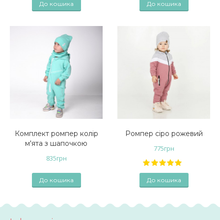
До кошика
До кошика
Комплект ромпер колір
Ромпер сіро рожевий
м'ята з шапочкою
775
грн
835
грн
До кошика
До кошика