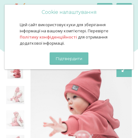
Cookie налаштування
Цей сайт використовує куки для зберігання
Комплект ромпер троянда з шапочкою
Комплект ромпер троянда з
інформації на вашому комп'ютері. Перевірте
Політику конфіденційності
для отримання
шапочкою
додаткової інформації.
Підтвердити