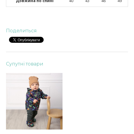
Довжина по спині
40
43
46
49
Поделиться
Супутні товари