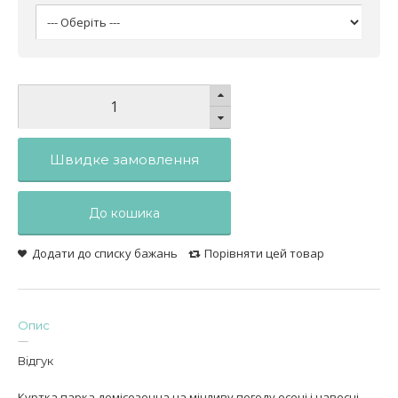
Швидке замовлення
До кошика
Додати до списку бажань
Порівняти цей товар
Опис
Відгук
Куртка парка демісезонна на мінливу погоду осені і навесні.