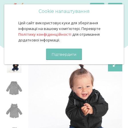
Cookie налаштування
Цей сайт використовує куки для зберігання
Куртка парка демісезонна чорна
Куртка парка демісезонна
інформації на вашому комп'ютері. Перевірте
Політику конфіденційності
для отримання
чорна
додаткової інформації.
Підтвердити