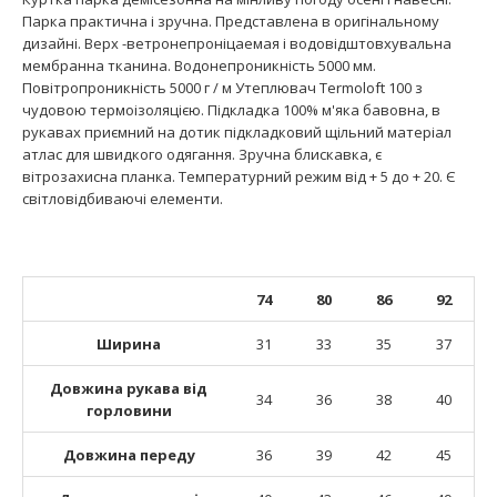
Парка практична і зручна. Представлена ​​в оригінальному
дизайні. Верх -ветронепроніцаемая і водовідштовхувальна
мембранна тканина. Водонепроникність 5000 мм.
Повітропроникність 5000 г / м Утеплювач Termoloft 100 з
чудовою термоізоляцією. Підкладка 100% м'яка бавовна, в
рукавах приємний на дотик підкладковий щільний матеріал
атлас для швидкого одягання. Зручна блискавка, є
вітрозахисна планка. Температурний режим від + 5 до + 20. Є
світловідбиваючі елементи.
74
80
86
92
Ширина
31
33
35
37
Довжина рукава від
34
36
38
40
горловини
Довжина переду
36
39
42
45