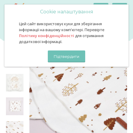
Cookie налаштування
Цей сайт використовує куки для зберігання
Літній бавовняний плед ліс
Літній бавовняний плед ліс
інформації на вашому комп'ютері. Перевірте
Політику конфіденційності
для отримання
додаткової інформації.
Підтвердити