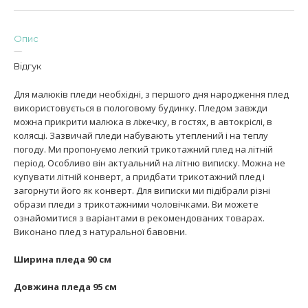
Опис
Відгук
Для малюків пледи необхідні, з першого дня народження плед
використовується в пологовому будинку. Пледом завжди
можна прикрити малюка в ліжечку, в гостях, в автокріслі, в
колясці. Зазвичай пледи набувають утеплений і на теплу
погоду. Ми пропонуємо легкий трикотажний плед на літній
період. Особливо він актуальний на літню виписку. Можна не
купувати літній конверт, а придбати трикотажний плед і
загорнути його як конверт. Для виписки ми підібрали різні
образи пледи з трикотажними чоловічками. Ви можете
ознайомитися з варіантами в рекомендованих товарах.
Виконано плед з натуральної бавовни.
Ширина пледа 90 см
Довжина пледа 95 см