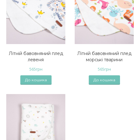
Літній бавовняний плед
Літній бавовняний плед
левеня
морські тварини
565
грн
565
грн
До кошика
До кошика