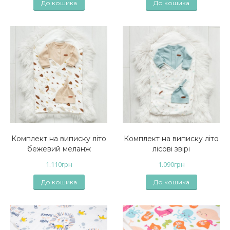
До кошика
До кошика
Комплект на виписку літо
Комплект на виписку літо
бежевий меланж
лісові звірі
1.110
грн
1.090
грн
До кошика
До кошика