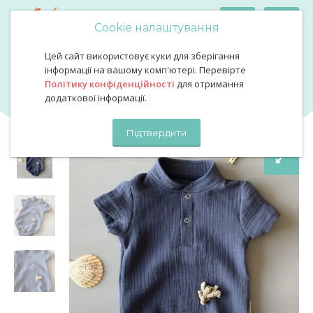
Cookie налаштування
Цей сайт використовує куки для зберігання
Мусліновий бодік колір темно синій
Мусліновий бодік колір
інформації на вашому комп'ютері. Перевірте
Політику конфіденційності
для отримання
темно синій
додаткової інформації.
Підтвердити