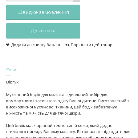
Швидке замовлення
До кошика
Додати до списку бажань
Порівняти цей товар
Опис
Відгук
Мусліновий бодік для малюка - ідеальний вибір для
комфортного і затишного одягу Вашої дитини. Виготовлений з
високоякісної муслінової тканини, цей бодік забезпечує
ніжність та м'якість для дитячої шкіри.
Цей бодік має чарівний темно-синій колір, який додає
стильного вигляду Вашому малюку. Він ідеально підходить для
щоденного використання, а також для особливих випадків.