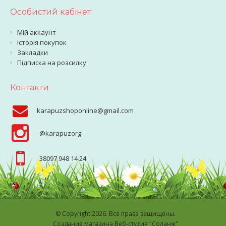
Особистий кабінет
Мій аккаунт
Історія покупок
Закладки
Підписка на розсилку
Контакти
karapuzshoponline@gmail.com
@karapuzorg
38097 948 14 24
© Copyright 2026. Все права защищены.
Создание магазина Веб-студия "Соланж"