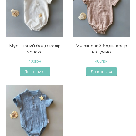
Мусліновий бодік колір
Мусліновий бодік колір
молоко
капучіно
400
грн
400
грн
До кошика
До кошика