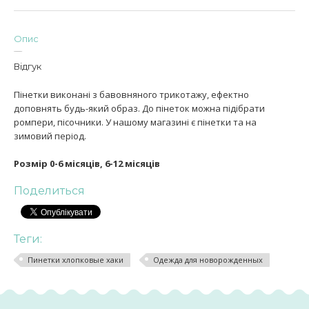
Опис
Відгук
Пінетки виконані з бавовняного трикотажу, ефектно
доповнять будь-який образ. До пінеток можна підібрати
ромпери, пісочники. У нашому магазині є пінетки та на
зимовий період.
Розмір 0-6 місяців, 6-12 місяців
Поделиться
Теги:
Пинетки хлопковые хаки
Одежда для новорожденных