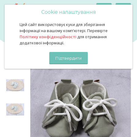
Cookie налаштування
Цей сайт використовує куки для зберігання
Пінетки бавовняні хакі
Пінетки бавовняні хакі
інформації на вашому комп'ютері. Перевірте
Політику конфіденційності
для отримання
додаткової інформації.
Підтвердити