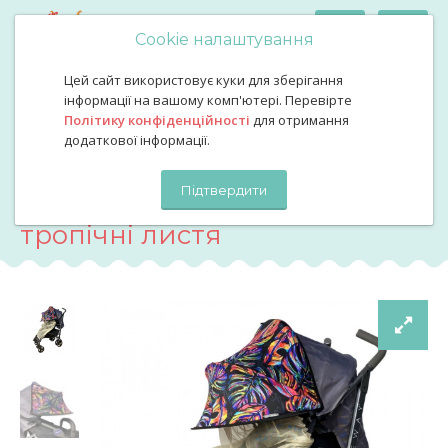
Cookie налаштування
Цей сайт використовує куки для зберігання
Подвійний сонцезахисний козирьок на коляску з бежевою
інформації на вашому комп'ютері. Перевірте
москітною сіткою тропічні листя
Політику конфіденційності
для отримання
Подвійний сонцезахисний
додаткової інформації.
козирьок на коляску з
Підтвердити
бежевою москітною сіткою
тропічні листя