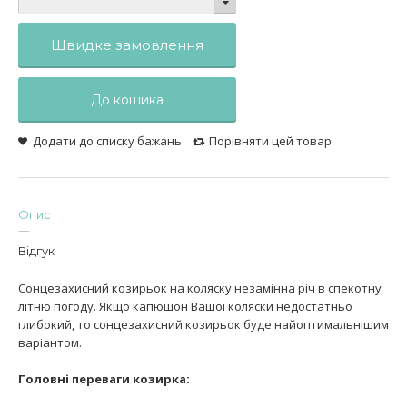
Швидке замовлення
До кошика
Додати до списку бажань
Порівняти цей товар
Опис
Відгук
Сонцезахисний козирьок на коляску незамінна річ в спекотну
літню погоду. Якщо капюшон Вашої коляски недостатньо
глибокий, то сонцезахисний козирьок буде найоптимальнішим
варіантом.
Головні переваги козирка: