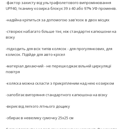
-фактор захисту від ультрафіолетового випромінювання
UPF40, тканину козирка блокує 39 з 40 або 97% УФ променів.
-надійна кріпиться за допомогою зав'язок в двох місцях
-створює набагато більше тіні, ніж стандартні капюшони на
візку
-підходить для всіх типів колясок - для прогулянкових, для
колисок. Підійде для авто-крісел
-матеріал дихаючий - не перешкоджає вільній циркуляції
повітря
-коляска можна скласти з прикріпленим над нею козирком
-запобігає вигоряння стандартного капюшона на візку
-вкриє від легкого літнього дощику
-збирає в невелику сумочку 25х25 см