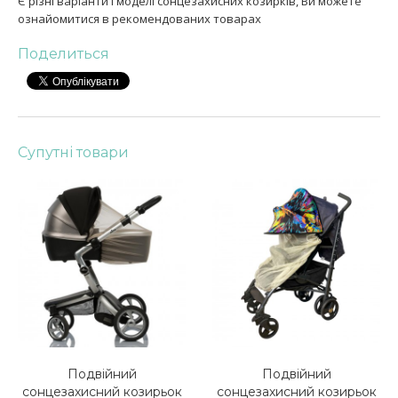
Є різні варіанти і моделі сонцезахисних козирків, Ви можете
ознайомитися в рекомендованих товарах
Поделиться
Супутні товари
Подвійний
Подвійний
сонцезахисний козирьок
сонцезахисний козирьок