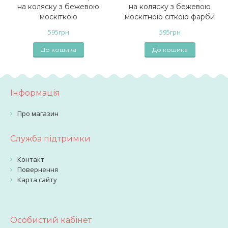
на коляску з бежевою
на коляску з бежевою
москіткою
москітною сіткою фарби
595
грн
595
грн
До кошика
До кошика
Інформація
Про магазин
Служба підтримки
Контакт
Повернення
Карта сайту
Особистий кабінет