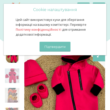
Cookie налаштування
Цей сайт використовує куки для зберігання
Ромпер фліс колір малиновий
Ромпер фліс колір
інформації на вашому комп'ютері. Перевірте
Політику конфіденційності
для отримання
малиновий
додаткової інформації.
Підтвердити