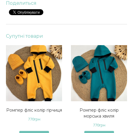
Поделиться
Супутні товари
Ромпер фліс колір гірчиця
Ромпер фліс колір
морська хвиля
770
грн
770
грн