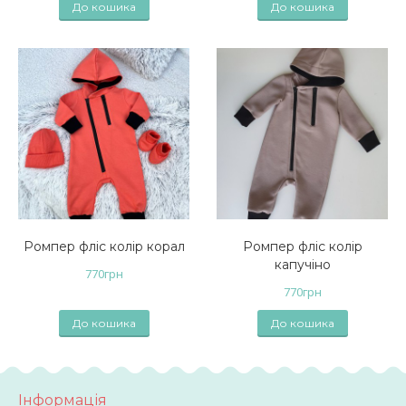
До кошика
До кошика
Ромпер фліс колір корал
Ромпер фліс колір
капучіно
770
грн
770
грн
До кошика
До кошика
Інформація