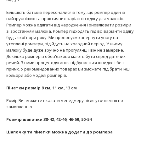
Більшість батьків переконалися в тому, що ромпер один із
найзручніших та практичних варіантів одягу для малюків.
Ромпер можна одягати від народження і оновлювати розміри
зі зростанням малюка. Ромпер підходять під всі варіанти одягу
будь-якої пори року. Ми пропонуємо звернути увагу на
утеплені ромпери, підійдуть на холодний період. У ньому
малюку буде дуже зручно на прогулянці і він не замерзне.
Декілька ромперів обов'язково мають бути серед дитячих
речей. З ними процес одягання відбувається швидко і без
примх. У рекомендованих товарах Ви зможете підібрати інші
кольори або моделі ромперів.
Пінетки розмір 9 см, 11 см, 13 см
Ромір Ви зможете вказати менеджеру після уточнення по
замовленню
Розмір шапочки 38-42, 42-46, 46-50, 50-54
Шапочку та пінетки можна додати до ромпера