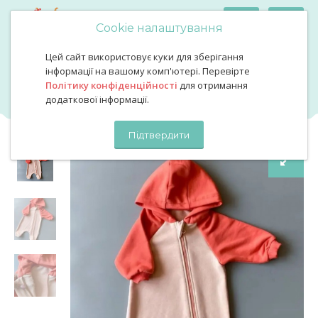
Cookie налаштування
Цей сайт використовує куки для зберігання
Ромпер неутеплений колір колар
Ромпер неутеплений колір
інформації на вашому комп'ютері. Перевірте
Політику конфіденційності
для отримання
колар
додаткової інформації.
Підтвердити