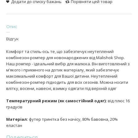
Додати до списку бажань
Порівняти цей товар
Опис
Відгук
Комфорт та стиль-ось те, що забезпечує неутеплений
комбінезон-ромпер для новонароджених від Malishok Shop.
Наш ромпер - ідеальний вибір для малюка. Він виготовлений з
м'якого і приємного на дотик матеріалу, який забезпечує
максимальний комфорт для Вашої дитини. Неутеплений
комбінезон-ромпер підходить для всіх сезонів. Можна носити
влітку, восени, навесні, взимку одягати під верхній одяг
Температурний режим (як самостійний одяг):
від плюс 16
градусів
Матеріал:
футер тринітка без начісу, 80% бавовна, 20%
еластан
Поделиться