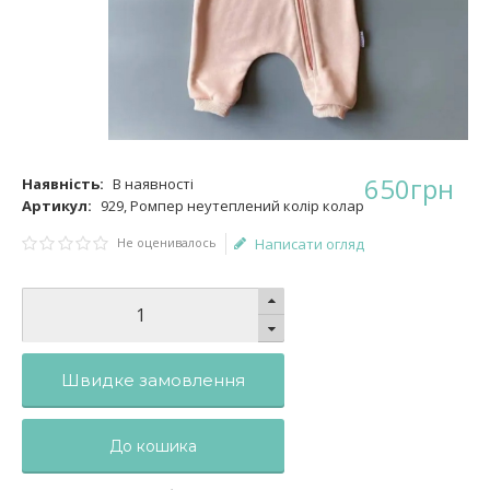
650
грн
Наявність:
В наявності
Артикул:
929, Ромпер неутеплений колір колар
Не оценивалось
Написати огляд
Швидке замовлення
До кошика