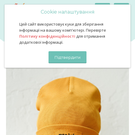
Cookie налаштування
Цей сайт використовує куки для зберігання
Шапочка гірчична демі
Шапочка гірчична демі
інформації на вашому комп'ютері. Перевірте
Політику конфіденційності
для отримання
додаткової інформації.
Підтвердити