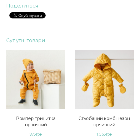
Поделиться
Супутні товари
Ромпер тринитка
Стьобаний комбінезон
гірчичний
гірчичний
875
грн
1.565
грн