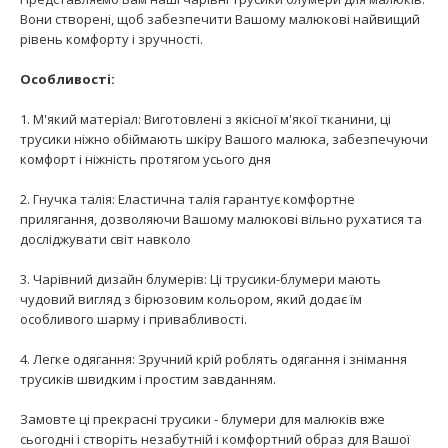
Вони створені, щоб забезпечити Вашому малюкові найвищий
рівень комфорту і зручності.
Особливості:
1. М'який матеріал: Виготовлені з якісної м'якої тканини, ці
трусики ніжно обіймають шкіру Вашого малюка, забезпечуючи
комфорт і ніжність протягом усього дня
2. Гнучка талія: Еластична талія гарантує комфортне
прилягання, дозволяючи Вашому малюкові вільно рухатися та
досліджувати світ навколо
3. Чарівний дизайн блумерів: Ці трусики-блумери мають
чудовий вигляд з бірюзовим кольором, який додає їм
особливого шарму і привабливості.
4. Легке одягання: Зручний крій роблять одягання і знімання
трусиків швидким і простим завданням.
Замовте ці прекрасні трусики - блумери для малюків вже
сьогодні і створіть незабутній і комфортний образ для Вашої