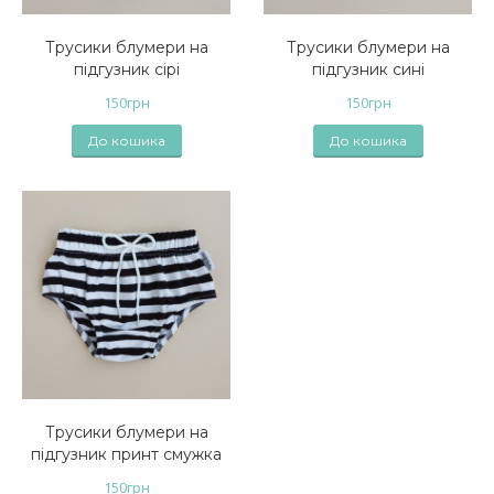
Трусики блумери на
Трусики блумери на
підгузник сірі
підгузник сині
150
грн
150
грн
До кошика
До кошика
Трусики блумери на
підгузник принт смужка
150
грн