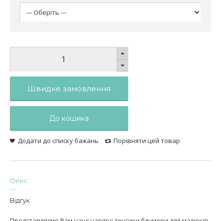
Швидке замовлення
До кошика
Додати до списку бажань
Порівняти цей товар
Опис
Відгук
Представляємо Вам наші чарівні трусики блумери для малюків.