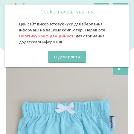
Cookie налаштування
Цей сайт використовує куки для зберігання
Трусики блумери на підгузник бірюзовий колір
Трусики блумери на
інформації на вашому комп'ютері. Перевірте
Політику конфіденційності
для отримання
підгузник бірюзовий колір
додаткової інформації.
Підтвердити