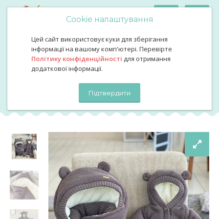
Cookie налаштування
Цей сайт використовує куки для зберігання
Утеплений комплект в'язаний на махрі коричневий нова
інформації на вашому комп'ютері. Перевірте
колекція
Політику конфіденційності
для отримання
Утеплений комплект
додаткової інформації.
в'язаний на махрі
Підтвердити
коричневий нова колекція