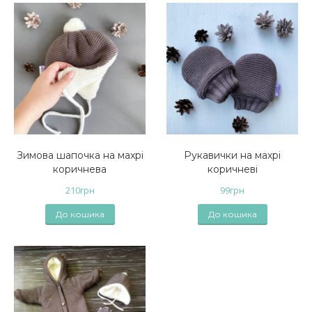
Зимова шапочка на махрі
Рукавички на махрі
коричнева
коричневі
210
грн
99
грн
До кошика
До кошика