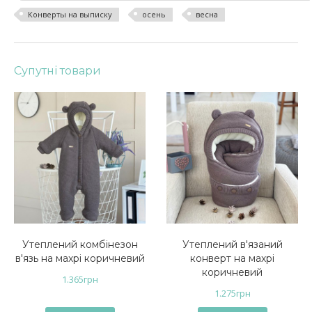
Конверты на выписку
осень
весна
Супутні товари
Утеплений комбінезон
Утеплений в'язаний
в'язь на махрі коричневий
конверт на махрі
коричневий
1.365
грн
1.275
грн