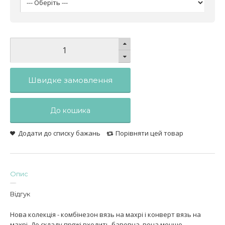
Швидке замовлення
До кошика
Додати до списку бажань
Порівняти цей товар
Опис
Відгук
Нова колекція - комбінезон вязь на махрі і конверт вязь на
махрі. До складу пряжі входить бавовна, вона менше