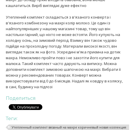
кашлатиться. Виріб виглядає дуже ефектно
Утеплений комплект складається з в'язаного конверта і
в'язаного комбінезону на махрі колір молоко. Це один із
найпопулярніших у нашому магазині товар, тому що він
настільки гарний, що ніхто не може встояти. Його купують на
холодну осінь, на зимовий період. Взимку він також чудово
підійде на прохолодну погоду. Матеріали високої якості, він
виглядає також як на фото. Усередині м'яка приємна на дотик
махра. Неможливо пройти повз і не захотіти його купити для
малюка. Такий комплект часто дарують на виписку. Можна
доповнити комплект зимовою шапочкою на махрі. Вибрати її
можна у рекомендованих товарах. Конверт можна
використовувати від 0 до 6 місяців. Надалі як ковдру в коляску,
в сані, будинку на підлозі
Поделиться
Теги:
Утепленный комплект вязаный на махре коричневый новая коллекция