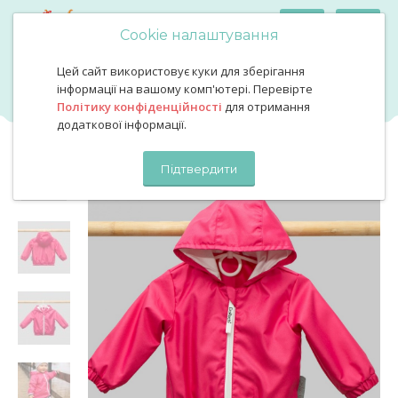
Cookie налаштування
Цей сайт використовує куки для зберігання
Вітровка колір рожевий
Вітровка колір рожевий
інформації на вашому комп'ютері. Перевірте
Політику конфіденційності
для отримання
додаткової інформації.
Підтвердити