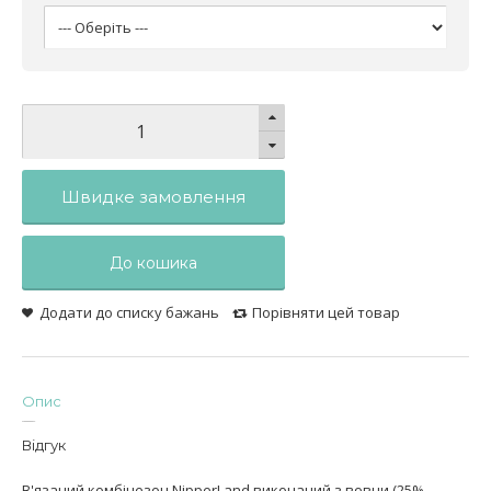
Швидке замовлення
До кошика
Додати до списку бажань
Порівняти цей товар
Опис
Відгук
В'язаний комбінезон NipperLand виконаний з вовни (25%