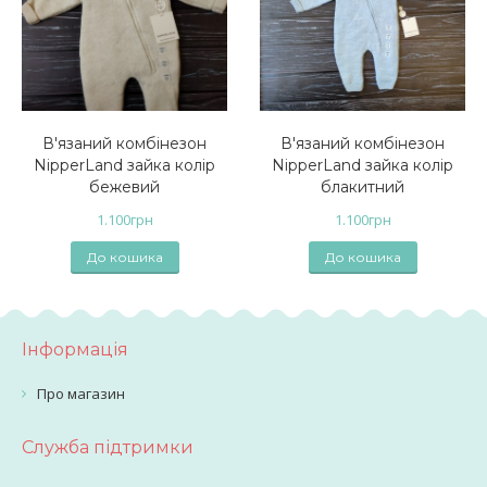
В'язаний комбінезон
В'язаний комбінезон
NipperLand зайка колір
NipperLand зайка колір
бежевий
блакитний
1.100
грн
1.100
грн
До кошика
До кошика
Інформація
Про магазин
Служба підтримки