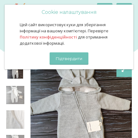
Cookie налаштування
Цей сайт використовує куки для зберігання
В'язаний комбінезон NipperLand зайка колір сірий
В'язаний комбінезон
інформації на вашому комп'ютері. Перевірте
Політику конфіденційності
для отримання
NipperLand зайка колір сірий
додаткової інформації.
Підтвердити