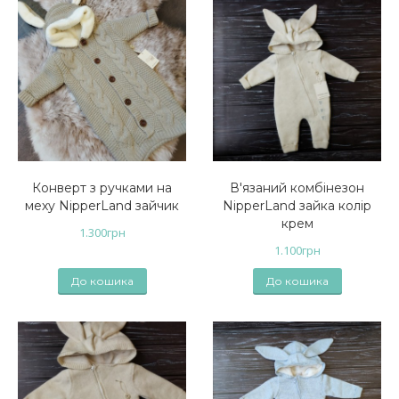
Конверт з ручками на
В'язаний комбінезон
меху NipperLand зайчик
NipperLand зайка колір
крем
1.300
грн
1.100
грн
До кошика
До кошика