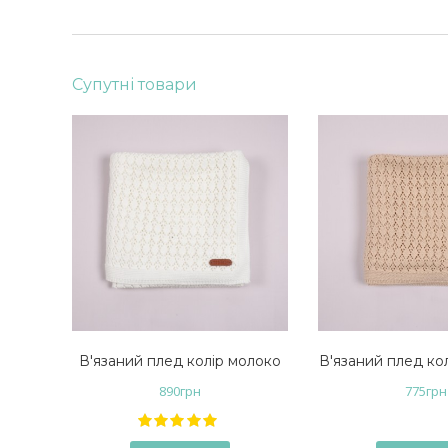
Супутні товари
В'язаний плед колір молоко
В'язаний плед ко
890
грн
775
грн