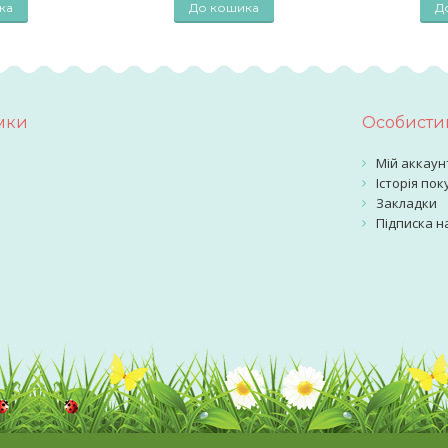
ка
До кошика
Д
мки
Особистий
Мій аккаун
Історія пок
Закладки
Підписка н