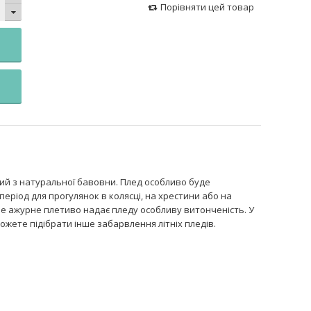
Порівняти цей товар
ий з натуральної бавовни. Плед особливо буде
період для прогулянок в колясці, на хрестини або на
бне ажурне плетиво надає пледу особливу витонченість. У
жете підібрати інше забарвлення літніх пледів.