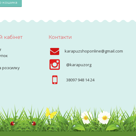
о кошика
 кабінет
Контакти
т
karapuzshoponline@gmail.com
упок
@karapuzorg
а розсилку
38097 948 14 24