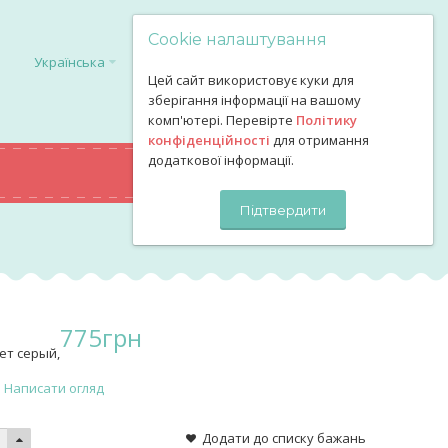
Cookie налаштування
Українська
Цей сайт використовує куки для
зберігання інформації на вашому
комп'ютері. Перевірте
Політику
конфіденційності
для отримання
додаткової інформації.
0
грн
КОШИК
Підтвердити
775
грн
ет серый,
Написати огляд
Додати до списку бажань