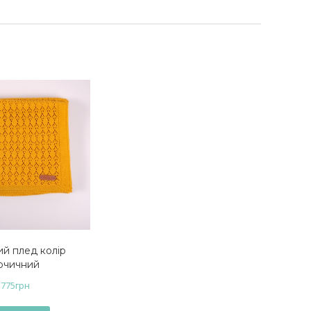
ий плед колір
ірчичний
775
грн