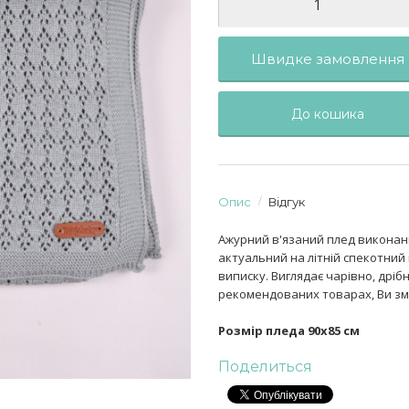
Швидке замовлення
До кошика
Опис
Відгук
Ажурний в'язаний плед виконан
актуальний на літній спекотний 
виписку. Виглядає чарівно, дрі
рекомендованих товарах, Ви змо
Розмір пледа 90х85 см
Поделиться