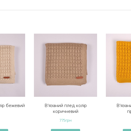
лір бежевий
В'язаний плед колір
В'язан
коричневий
г
775
грн