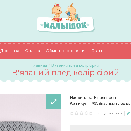
Доставка
Оплата
Обмін і повернення
Статті
В'язаний плед колір сірий
В'язаний плед колір сірий
Наявність:
В наявності
Артикул:
703, Вязаный плед цв
Не оценивалось