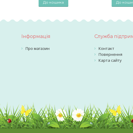
До кошика
До коши
Інформація
Служба підтри
Про магазин
Контакт
Повернення
Карта сайту