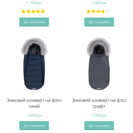
1.700
грн
1.683
грн
До кошика
До кошика
Зимовий конверт на флісі
Зимовий конверт на флісі
синій
графіт
1.650
грн
1.650
грн
До кошика
До кошика