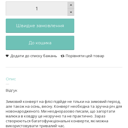
Швидке замовлення
До кошика
Додати до списку бажань
Порівняти цей товар
Опис
Відгук
Зимовий конверт на флісі підійде не тільки на зимовий період,
але також на осінь, весну. Конверт необхідна та зручна річ для
новонародженого. Ми неодноразово писали, що загортати
малюка в ковдру це незручно та не практично. Зараз
створюються багатофункціональні конверти, які можна
використовувати тривалий час.