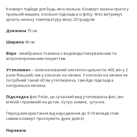
Конверт підійде для будь-якої люльки. Конверт можна прати у
пральній машині, оскільки підкладка із флісу. Фліс витримує
досить низьку температуру мінус 20 градусів
Довжина
75 см
Ширина
40 см
Верх
- мембранна тканина з водовідштовхувальним та
вітронепроникним покриттям
Утеплювач
– силіконізований синтепон щільністю 400, він у 2
рази більший, ніж у коконах на овчині. У коконах на овчині не
потрібний такий об'єм утеплювача, там йде підкладка
натуральна овчина.
Підкладка
фліс Polar, це сучасний вид утеплювача фліс, він
м'який і приємний на дотик. Хутро знімне, штучне.
Період використання від народження до 9-10 місяців (тим
самим конверт прослужить дуже довго)
Переваги