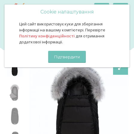
Cookie налаштування
Цей сайт використовує куки для зберігання
Зимовий конверт на чорний флісі
Зимовий конверт на чорний
інформації на вашому комп'ютері. Перевірте
Політику конфіденційності
для отримання
флісі
додаткової інформації.
Підтвердити