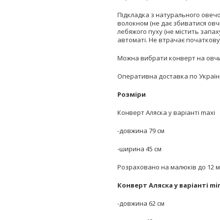
Підкладка з натурального овечог
волокном (не дає збиватися овч
лебяжого пуху (не містить запах
автоматі. Не втрачає початкову 
Можна вибрати конверт на овчин
Оперативна доставка по Україн
Розміри
Конверт Аляска у варіанті maxi
-довжина 79 см
-ширина 45 см
Розраховано на малюків до 12 міся
Конверт Аляска у варіанті mi
-довжина 62 см