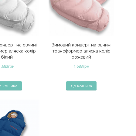
онверт на овчині
Зимовий конверт на овчині
ер аляска колір
трансформер аляска колір
білий
рожевий
1.683
грн
1.683
грн
о кошика
До кошика