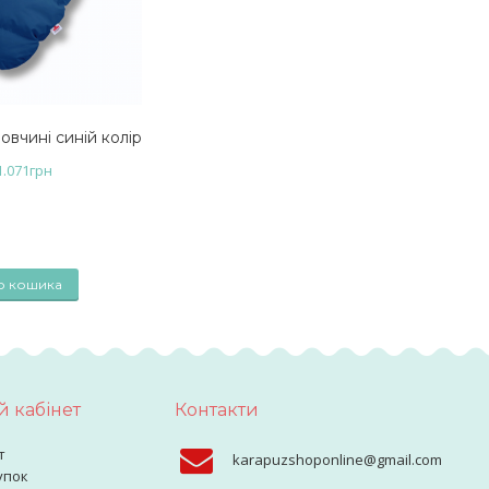
овчині синій колір
1.071
грн
о кошика
 кабінет
Контакти
т
karapuzshoponline@gmail.com
упок