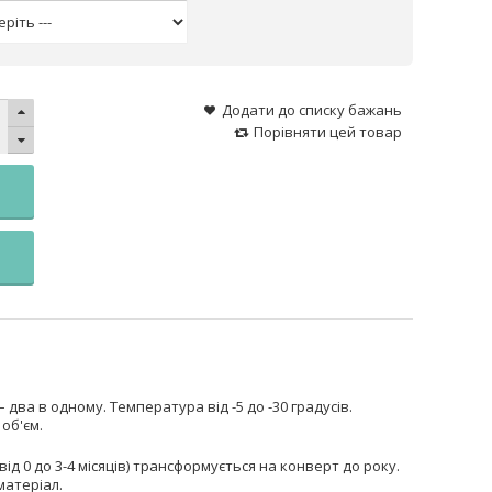
Додати до списку бажань
Порівняти цей товар
ва в одному. Температура від -5 до -30 градусів.
об'єм.
д 0 до 3-4 місяців) трансформується на конверт до року.
матеріал.