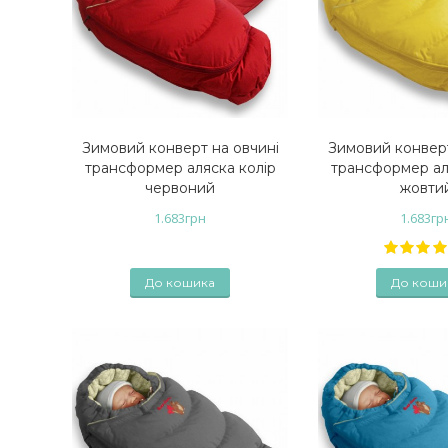
Зимовий конверт на овчині
Зимовий конверт
трансформер аляска колір
трансформер ал
червоний
жовти
1.683
грн
1.683
гр
До кошика
До коши