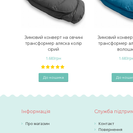
Зимовий конверт на овчині
Зимовий конверт
трансформер аляска колір
трансформер ал
сірий
волош
1.683
грн
1.683
гр
До кошика
До коши
Інформація
Служба підтри
Про магазин
Контакт
Повернення