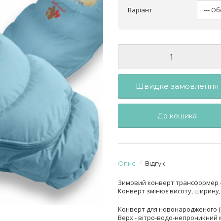
Варіант
Швидке замовлення
До кошика
Опис
Відгук
Зимовий конверт трансформер – д
Конверт змінює висоту, ширину, 
Конверт для новонародженого (ві
Верх - вітро-водо-непроникний 