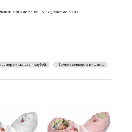
ців, вага до 5,9 кг – 6,3 кг, зріст до 60 см
формер аляска цвет голубой
Зимние конверты в коляску