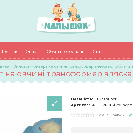
Доставка
Оплата
Обмін і повернення
Статті
Зимовий конверт на овчині трансформер аляска колір блаки
 на овчині трансформер аляска
Наявність:
В наявності
Артикул:
493, Зимний конверт
Не оценивалось