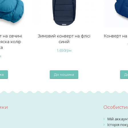
 на овчині
Зимовий конверт на флісі
Конверт на 
яска колір
синій
ка
1.650
грн
н
ка
До кошика
Д
мки
Особистий
Мій аккаун
Історія пок