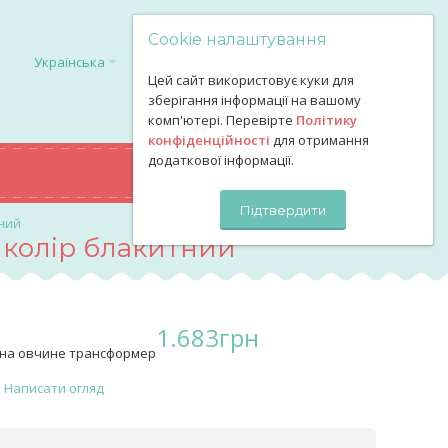
Cookie налаштування
Українська
Цей сайт використовує куки для
зберігання інформації на вашому
комп'ютері. Перевірте
Політику
конфіденційності
для отримання
додаткової інформації.
0
грн
КОШИК
Підтвердити
тний
 колір блакитний
1.683
грн
 на овчине трансформер
Написати огляд