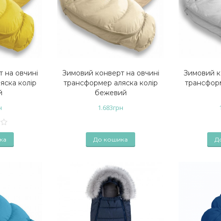
 на овчині
Зимовий конверт на овчині
Зимовий к
яска колір
трансформер аляска колір
трансформ
й
бежевий
н
1.683
грн
ка
До кошика
Д