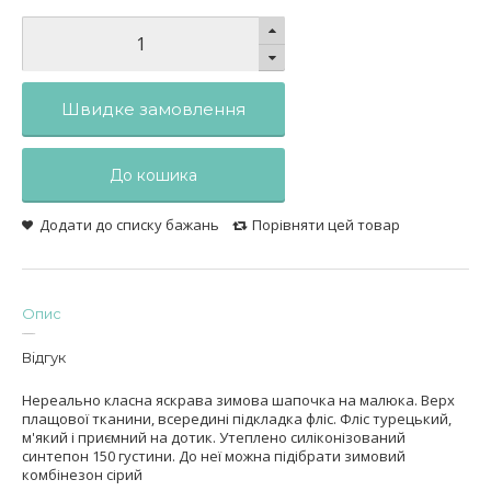
Швидке замовлення
До кошика
Додати до списку бажань
Порівняти цей товар
Опис
Відгук
Нереально класна яскрава зимова шапочка на малюка. Верх
плащової тканини, всередині підкладка фліс. Фліс турецький,
м'який і приємний на дотик. Утеплено силіконізований
синтепон 150 густини. До неї можна підібрати зимовий
комбінезон сірий