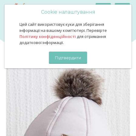
Cookie налаштування
Цей сайт використовує куки для зберігання
Зимова шапочка сіра
Зимова шапочка сіра
інформації на вашому комп'ютері. Перевірте
Політику конфіденційності
для отримання
додаткової інформації.
Підтвердити