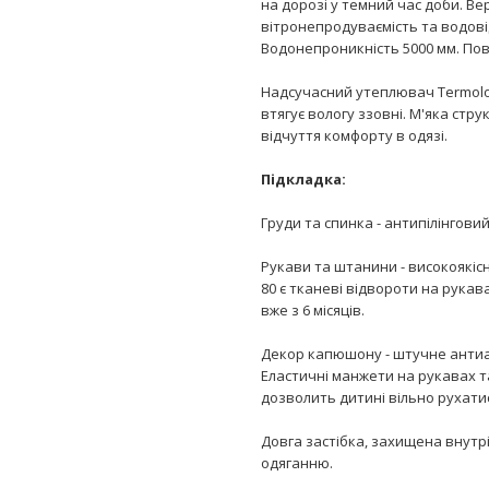
на дорозі у темний час доби. В
вітронепродуваємість та водові
Водонепроникність 5000 мм. Пов
Надсучасний утеплювач Termoloft
втягує вологу ззовні. М'яка стр
відчуття комфорту в одязі.
Підкладка:
Груди та спинка - антипілінговий
Рукави та штанини - високоякіс
80 є тканеві відвороти на рука
вже з 6 місяців.
Декор капюшону - штучне антиал
Еластичні манжети на рукавах та
дозволить дитині вільно рухати
Довга застібка, захищена внут
одяганню.