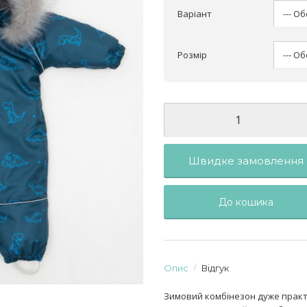
Варіант
Розмір
Швидке замовлення
До кошика
Опис
Відгук
Зимовий комбінезон дуже практи