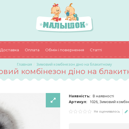
Доставка
Оплата
Обмін і повернення
Статті
Зимовий комбінезон діно на блакитному
овий комбінезон діно на блакит
Наявність:
В наявності
Артикул:
1026, Зимовий комбі
Не оценивалось