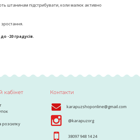
ють штанинам підстрибувати, коли малюк активно
я зростання.
до -20 градусів.
 кабінет
Контакти
т
karapuzshoponline@gmail.com
упок
@karapuzorg
а розсилку
38097 948 14 24