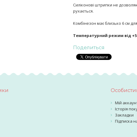
Силіконові штрипки не дозволя
рухається.
Комбінезон має близько 6 см дл
Температурний режим від +5 
Поделиться
мки
Особистий
Мій аккаун
Історія пок
Закладки
Підписка н