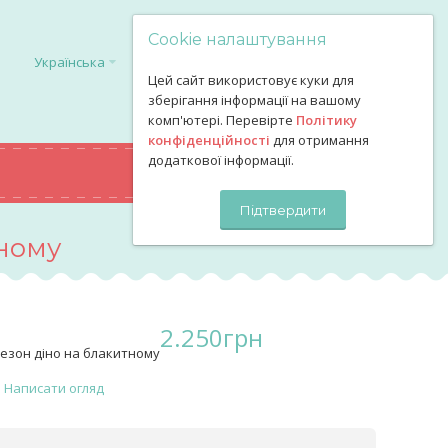
Cookie налаштування
Українська
Цей сайт використовує куки для
зберігання інформації на вашому
комп'ютері. Перевірте
Політику
конфіденційності
для отримання
додаткової інформації.
0
грн
КОШИК
Підтвердити
ному
2.250
грн
незон діно на блакитному
Написати огляд