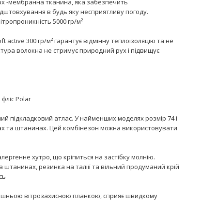
ерх -мембранна тканина, яка забезпечить
дштовхування в будь яку несприятливу погоду.
ітропроникність 5000 гр/м²
 active 300 гр/м² гарантує відмінну теплоізоляцію та не
уктура волокна не стримує природний рух і підвищує
 фліс Polar
ний підкладковий атлас. У найменших моделях розмір 74 і
вах та штанинах. Цей комбінезон можна використовувати
ергенне хутро, що кріпиться на застібку молнію.
 штанинах, резинка на таліїї та вільний продуманий крій
сь
рішньою вітрозахисною планкою, сприяє швидкому