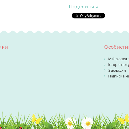
Поделиться
мки
Особистий
Мій аккаун
Історія пок
Закладки
Підписка н