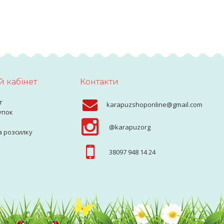
 кабінет
Контакти
т
karapuzshoponline@gmail.com
упок
@karapuzorg
а розсилку
38097 948 14 24