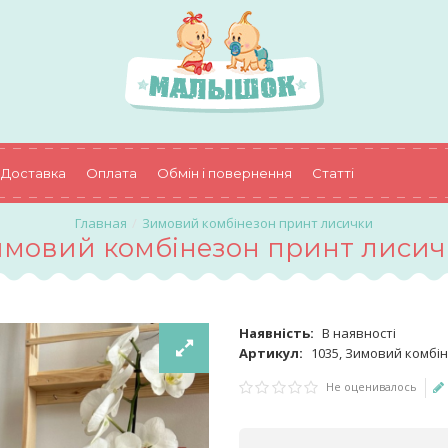
Доставка
Оплата
Обмін і повернення
Статті
Зимовий комбінезон принт лисички
имовий комбінезон принт лисич
Наявність:
В наявності
Артикул:
1035, Зимовий комбі
Не оценивалось