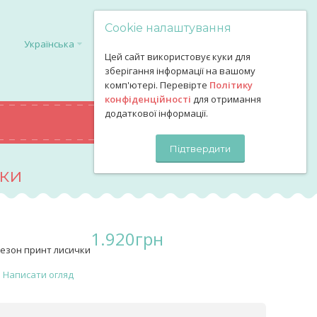
Cookie налаштування
Українська
Цей сайт використовує куки для
зберігання інформації на вашому
комп'ютері. Перевірте
Політику
конфіденційності
для отримання
додаткової інформації.
0
грн
КОШИК
Підтвердити
ки
1.920
грн
незон принт лисички
Написати огляд