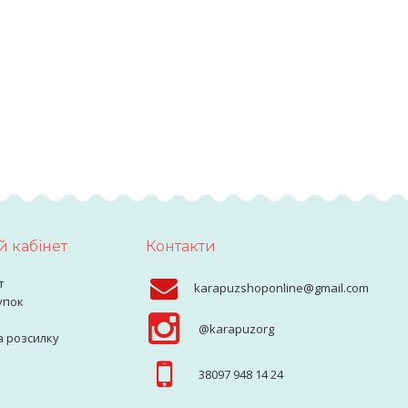
 кабінет
Контакти
т
karapuzshoponline@gmail.com
упок
@karapuzorg
а розсилку
38097 948 14 24