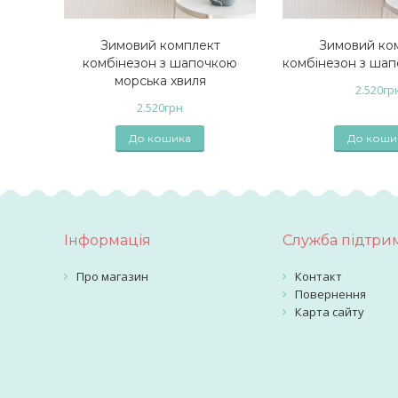
Зимовий комплект
Зимовий ко
комбінезон з шапочкою
комбінезон з шап
морська хвиля
2.520
гр
2.520
грн
До кошика
До коши
Інформація
Служба підтри
Про магазин
Контакт
Повернення
Карта сайту