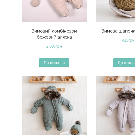
Зимовий комбінезон
Зимова шапочк
бежевий аляска
435
грн
2.085
грн
До кошика
До коши