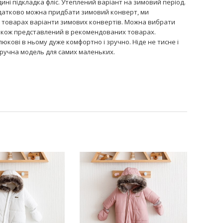
ині підкладка фліс. Утеплений варіант на зимовий період.
одатково можна придбати зимовий конверт, ми
товарах варіанти зимових конвертів. Можна вибрати
акож представлений в рекомендованих товарах.
юкові в ньому дуже комфортно і зручно. Ніде не тисне і
зручна модель для самих маленьких.