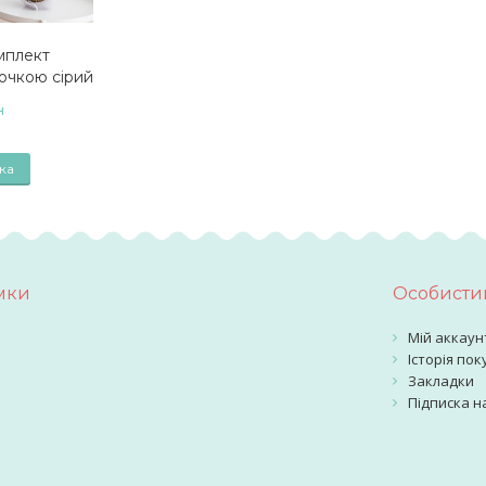
мплект
очкою сірий
н
ка
мки
Особистий
Мій аккаун
Історія пок
Закладки
Підписка н