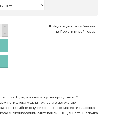
Додати до списку бажань
Порівняти цей товар
апочка. Підійде на виписку і на прогулянки. У
зручно, малюка можна покласти в автокрісло і
а в тон комбінезону. Виконано верх матеріал плащівка,
тково силіконізованим синтепоном 300 щільності. Шапочка