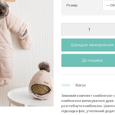
Розмір
Швидке замовлення
До кошика
Опис
Відгук
Зимовий комплект комбінезон і ш
комбінезоні виписуватися дуже 
розстебнути комбінезон. Шапочк
підкладка фліс, утеплений дода