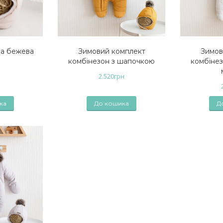
а бежева
Зимовий комплект
Зимов
комбінезон з шапочкою
комбіне
2.520
грн
ка
До кошика
Д