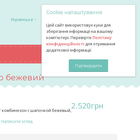
Cookie налаштування
Українська
Цей сайт використовує куки для
зберігання інформації на вашому
комп'ютері. Перевірте
Політику
конфіденційності
для отримання
додаткової інформації.
0
грн
КОШИК
Підтвердити
ю бежевий
2.520
грн
т комбинезон с шапочкой бежевый,
Написати огляд