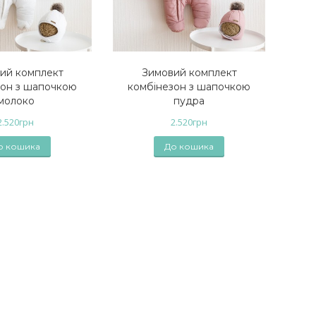
ий комплект
Зимовий комплект
зон з шапочкою
комбінезон з шапочкою
молоко
пудра
2.520
грн
2.520
грн
о кошика
До кошика