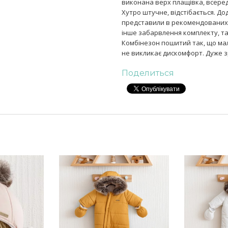
виконана верх плащівка, всеред
Хутро штучне, відстібається. Д
представили в рекомендованих 
інше забарвлення комплекту, т
Комбінезон пошитий так, що мал
не викликає дискомфорт. Дуже 
Поделиться