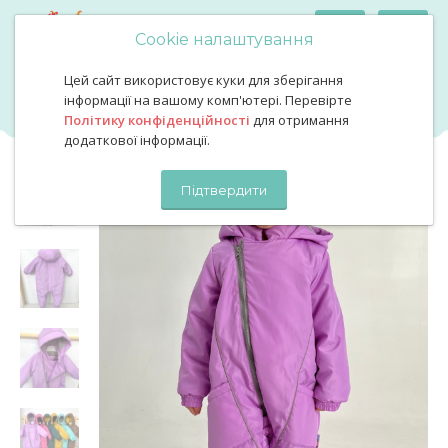
Cookie налаштування
Цей сайт використовує куки для зберігання
Демі комбінезон лаванда
Демі комбінезон лаванда
інформації на вашому комп'ютері. Перевірте
Політику конфіденційності
для отримання
додаткової інформації.
Підтвердити