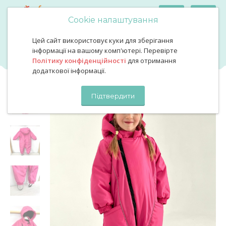
Cookie налаштування
Цей сайт використовує куки для зберігання
Демі комбінезон малина
Демі комбінезон малина
інформації на вашому комп'ютері. Перевірте
Політику конфіденційності
для отримання
додаткової інформації.
Підтвердити