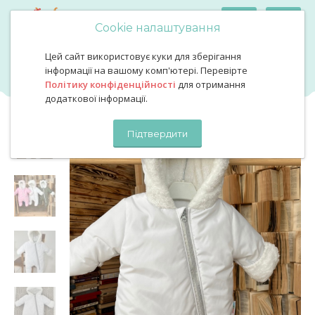
Cookie налаштування
Цей сайт використовує куки для зберігання
Комбінезон зима тедді білий
Комбінезон зима тедді білий
інформації на вашому комп'ютері. Перевірте
Політику конфіденційності
для отримання
додаткової інформації.
Підтвердити