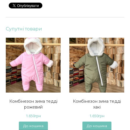
Супутні товари
Комбінезон зима тедді
Комбінезон зима тедді
рожевий
хакі
1.650
грн
1.650
грн
До кошика
До кошика