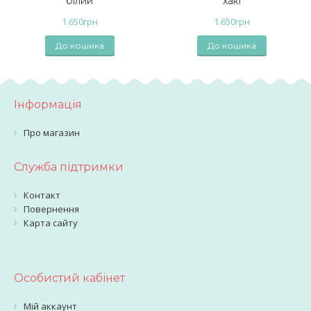
білий
хакі
1.650
грн
1.650
грн
До кошика
До кошика
Інформація
Про магазин
Служба підтримки
Контакт
Повернення
Карта сайту
Особистий кабінет
Мій аккаунт