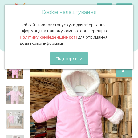
Cookie налаштування
Цей сайт використовує куки для зберігання
Комбінезон зима тедді рожевий
Комбінезон зима тедді
інформації на вашому комп'ютері. Перевірте
Політику конфіденційності
для отримання
рожевий
додаткової інформації.
Підтвердити